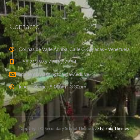
Contacto
Colinas de Valle Arriba. Calle C. Caracas - Venezuela
+ 58 212 975 79 45 / 79 54
academiawashington@aw.edu.ve
lunes - viernes 8:00am - 3:30pm
Copyright © Secondary School Theme by
Stylemix Themes