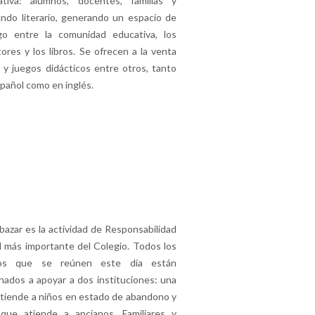
ativa: alumnos, docentes, familias y
ndo literario, generando un espacio de
ogo entre la comunidad educativa, los
tores y los libros. Se ofrecen a la venta
s y juegos didácticos entre otros, tanto
pañol como en inglés.
bazar es la actividad de Responsabilidad
l más importante del Colegio. Todos los
os que se reúnen este día están
nados a apoyar a dos instituciones: una
tiende a niños en estado de abandono y
 que atiende a ancianos. Familiares y