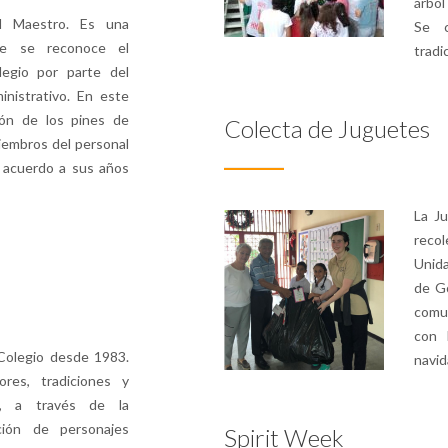
árbol
l Maestro. Es una
Se c
de se reconoce el
tradi
egio por parte del
inistrativo. En este
ión de los pines de
Colecta de Juguetes
iembros del personal
 acuerdo a sus años
La Ju
recol
Unida
de Go
comu
con 
Colegio desde 1983.
navid
ores, tradiciones y
s, a través de la
ación de personajes
Spirit Week