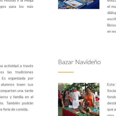
ed House) y la Mega
educ
egos para los más
el mu
diál
escri
libro
en es
Bazar Navideño
na actividad a través
os las tradiciones
. Es organizada por
alumnos traen sus
Este 
 comparten una tarde
Socia
eros y familia en el
fond
ño. También podrán
desti
e feria de comida.
que a
otra