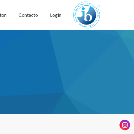
ton
Contacto
Login
logoib