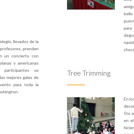
amigo
bello
puest
para
degus
legio, llevados de la
navi
 profesores, prenden
choco
on un concierto con
zolanas y americanas
 participantes se
Tree Trimming
las mejores galas de
vento para toda la
ashington.
En lo
decor
5to a
en el
hicie