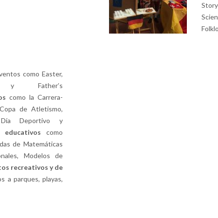
Stor
Scien
Folkl
eventos como Easter,
 y Father’s
os
como la Carrera-
Copa de Atletismo,
Día Deportivo y
os
educativos
como
iadas de Matemáticas
ionales, Modelos de
os recreativos
y de
 a parques, playas,