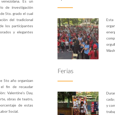
a venezolana. Es un
rio de investigación
de 5to. grado el cual
ción del tradicional
Esta
de los participantes
orga
orados y elegantes
ener
comp
orgu
Wash
Ferias
de 5to año organizan
 el fin de recaudar
ón: Valentine’s Day,
Duran
rte, obras de teatro,
cada 
 porcentaje de estas
y com
abor Social.
traba